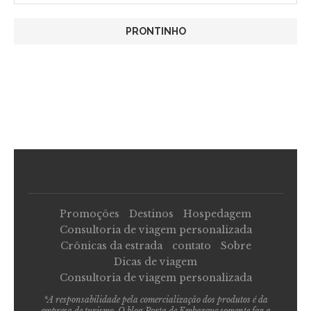
Promoções
Destinos
Hospedagem
Consultoria de viagem personalizada
Crônicas da estrada
contato
Sobre
Dicas de viagem
Consultoria de viagem personalizada
*A responsabilidade pela comercialização dos produtos é da
empresa de turismo. O blog Porta de Embarque somente faz a