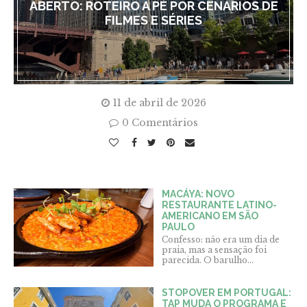
ABERTO: ROTEIRO A PÉ POR CENÁRIOS DE
FILMES E SÉRIES
11 de abril de 2026
0 Comentários
MACÁYA: NOVO
RESTAURANTE LATINO-
AMERICANO EM SÃO
PAULO
Confesso: não era um dia de
praia, mas a sensação foi
parecida. O barulho...
STOPOVER EM PORTUGAL:
TAP MUDA O PROGRAMA E