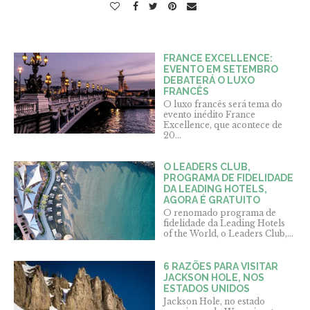
FRANCE EXCELLENCE:
EVENTO EM SETEMBRO
DEBATERÁ O LUXO
FRANCÊS
O luxo francês será tema do
evento inédito France
Excellence, que acontece de
20...
O LEADERS CLUB,
PROGRAMA DE FIDELIDADE
DA LEADING HOTELS,
AGORA É GRATUITO
O renomado programa de
fidelidade da Leading Hotels
of the World, o Leaders Club,...
6 RAZÕES PARA VISITAR
JACKSON HOLE, NOS
ESTADOS UNIDOS
Jackson Hole, no estado