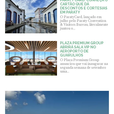
CARTÃO QUE DÁ
DESCONTOS E CORTESIAS
EM PARATY
O ParatyCard, lançado em
julho pelo Paraty Convention
& Visitors Bureau, literalmente
juntou o...
PLAZA PREMIUM GROUP
ABRIRÁ SALA VIP NO
AEROPORTO DE
GUARULHOS
O Plaza Premium Group
anunciou que vai inaugurar na
segunda semana de setembro
uma...