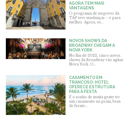
AGORA TEM MAIS
VANTAGENS
O programa de stopover da
TAP teve mudanças – e para
melhor. Agora, os...
NOVOS SHOWS DA
BROADWAY CHEGAM A
NOVA YORK
No fim de 2022, cinco novos
shows da Broadway vão agitar
Nova York. O...
CASAMENTO EM
TRANCOSO: HOTEL
OFERECE ESTRUTURA
PARA A FESTA
É o sonho de muita gente ter
um casamento na praia, bem
de frente...