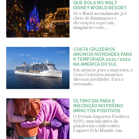
QUE ROLA NO WALT
DISNEY WORLD RESORT
Se o Natal normalmente já é
cheio de iluminações e
decorações especiais,
imaginem como...
COSTA CRUZEIROS
ANUNCIA NOVIDADES PARA
A TEMPORADA 2021/2022
NA AMÉRICA DO SUL
Em anúncio para a imprensa, a
Costa Cruzeiros anunciou
diversas novidades. Para a
retomada...
ÚLTIMO DIA PARA A
INSCRIÇÃO NO PRÊMIO
IMPACTOS POSITIVOS
O Prêmio Impactos Positivos
2020, uma iniciativa da
plataforma colaborativa
Lugares Pelo Mundo, em...