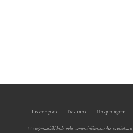
Promoções
Destinos
Hospedagem
*A responsabilidade pela comercialização dos produtos é