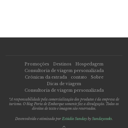
Promoções
Destinos
Hospedagem
Consultoria de viagem personalizada
Crônicas da estrada
contato
Sobre
Dicas de viagem
Consultoria de viagem personalizada
*A responsabilidade pela comercialização dos produtos é da empresa de
turismo. O blog Porta de Embarque somente faz a divulgação. Todos os
direitos de texto e imagem são reservados.
Desenvolvido e otimizado por
Estúdio Sunday
by
Sundaycooks
.